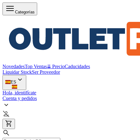
Categorías
Novedades
Top Ventas
⇊ Precio
Caducidades
Liquidar Stock
Ser Proveedor
ES
Hola, identifícate
Cuenta y pedidos