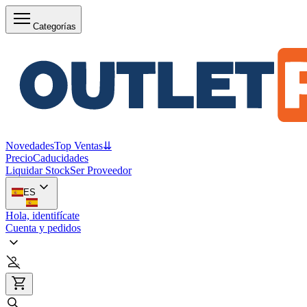
Categorías
Novedades
Top Ventas
⇊
Precio
Caducidades
Liquidar Stock
Ser Proveedor
ES
Hola, identifícate
Cuenta y pedidos