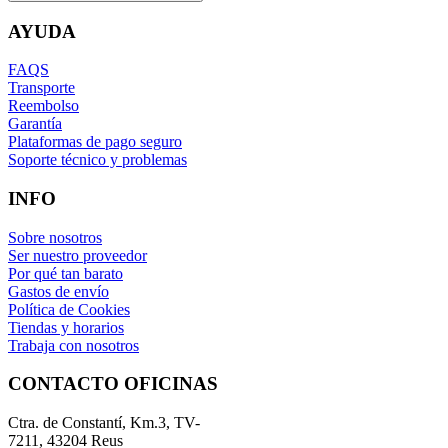
AYUDA
FAQS
Transporte
Reembolso
Garantía
Plataformas de pago seguro
Soporte técnico y problemas
INFO
Sobre nosotros
Ser nuestro proveedor
Por qué tan barato
Gastos de envío
Política de Cookies
Tiendas y horarios
Trabaja con nosotros
CONTACTO OFICINAS
Ctra. de Constantí, Km.3, TV-
7211, 43204 Reus