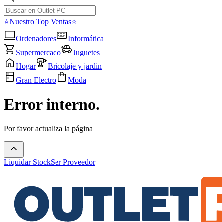
⭐Nuestro Top Ventas⭐
Ordenadores
Informática
Supermercado
Juguetes
Hogar
Bricolaje y jardin
Gran Electro
Moda
Error interno.
Por favor actualiza la página
Liquidar Stock
Ser Proveedor