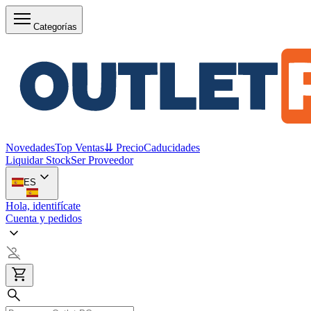
Categorías
Novedades
Top Ventas
⇊ Precio
Caducidades
Liquidar Stock
Ser Proveedor
ES
Hola, identifícate
Cuenta y pedidos