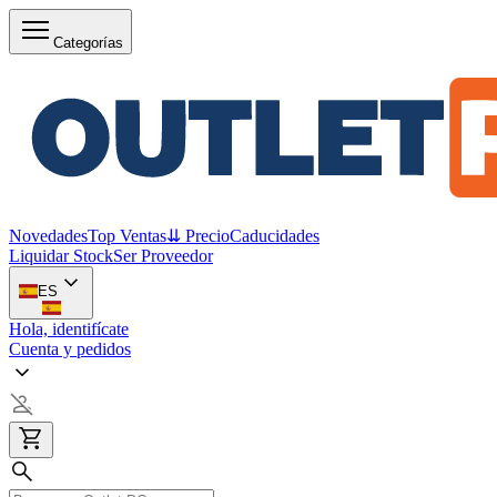
Categorías
Novedades
Top Ventas
⇊ Precio
Caducidades
Liquidar Stock
Ser Proveedor
ES
Hola, identifícate
Cuenta y pedidos