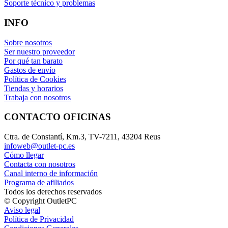
Soporte técnico y problemas
INFO
Sobre nosotros
Ser nuestro proveedor
Por qué tan barato
Gastos de envío
Política de Cookies
Tiendas y horarios
Trabaja con nosotros
CONTACTO OFICINAS
Ctra. de Constantí, Km.3, TV-7211, 43204 Reus
infoweb@outlet-pc.es
Cómo llegar
Contacta con nosotros
Canal interno de información
Programa de afiliados
Todos los derechos reservados
© Copyright OutletPC
Aviso legal
Política de Privacidad