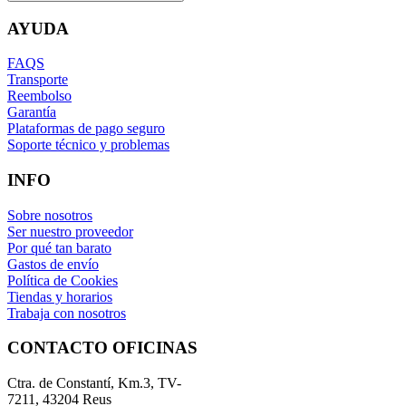
AYUDA
FAQS
Transporte
Reembolso
Garantía
Plataformas de pago seguro
Soporte técnico y problemas
INFO
Sobre nosotros
Ser nuestro proveedor
Por qué tan barato
Gastos de envío
Política de Cookies
Tiendas y horarios
Trabaja con nosotros
CONTACTO OFICINAS
Ctra. de Constantí, Km.3, TV-
7211, 43204 Reus