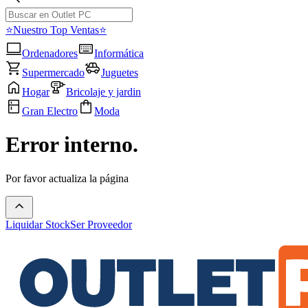
⭐Nuestro Top Ventas⭐
Ordenadores
Informática
Supermercado
Juguetes
Hogar
Bricolaje y jardin
Gran Electro
Moda
Error interno.
Por favor actualiza la página
Liquidar Stock
Ser Proveedor