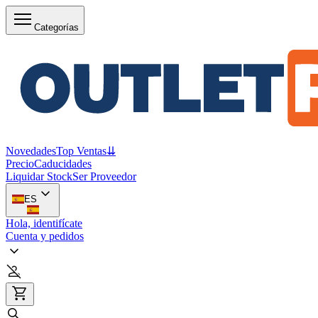
Categorías
Novedades
Top Ventas
⇊
Precio
Caducidades
Liquidar Stock
Ser Proveedor
ES
Hola, identifícate
Cuenta y pedidos