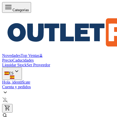
Categorías
Novedades
Top Ventas
⇊
Precio
Caducidades
Liquidar Stock
Ser Proveedor
ES
Hola, identifícate
Cuenta y pedidos