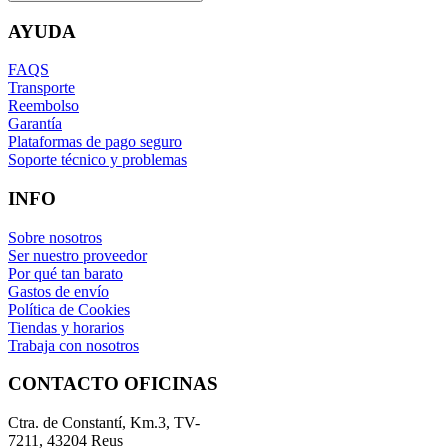
AYUDA
FAQS
Transporte
Reembolso
Garantía
Plataformas de pago seguro
Soporte técnico y problemas
INFO
Sobre nosotros
Ser nuestro proveedor
Por qué tan barato
Gastos de envío
Política de Cookies
Tiendas y horarios
Trabaja con nosotros
CONTACTO OFICINAS
Ctra. de Constantí, Km.3, TV-
7211, 43204 Reus