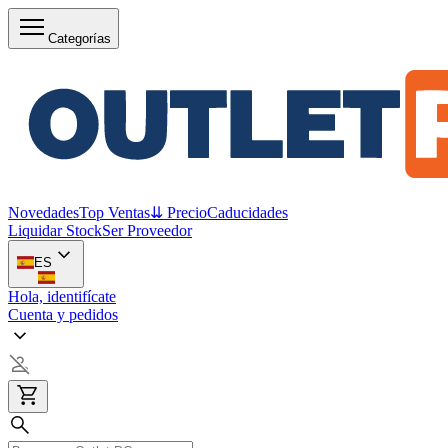
Categorías
Novedades
Top Ventas
⇊ Precio
Caducidades
Liquidar Stock
Ser Proveedor
ES
Hola, identifícate
Cuenta y pedidos