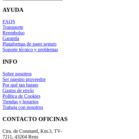
AYUDA
FAQS
Transporte
Reembolso
Garantía
Plataformas de pago seguro
Soporte técnico y problemas
INFO
Sobre nosotros
Ser nuestro proveedor
Por qué tan barato
Gastos de envío
Política de Cookies
Tiendas y horarios
Trabaja con nosotros
CONTACTO OFICINAS
Ctra. de Constantí, Km.3, TV-
7211, 43204 Reus