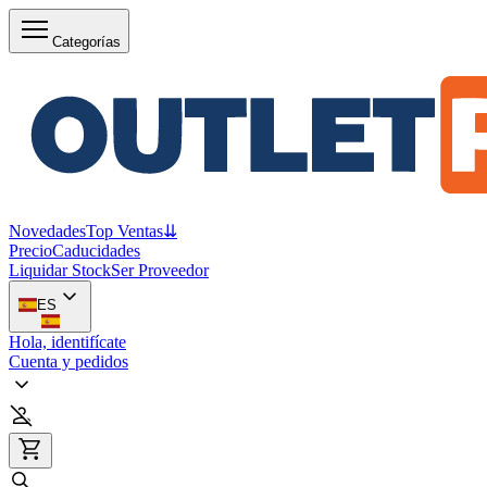
Categorías
Novedades
Top Ventas
⇊
Precio
Caducidades
Liquidar Stock
Ser Proveedor
ES
Hola, identifícate
Cuenta y pedidos