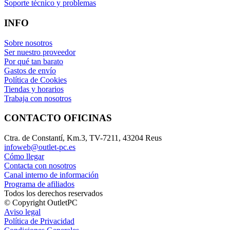
Soporte técnico y problemas
INFO
Sobre nosotros
Ser nuestro proveedor
Por qué tan barato
Gastos de envío
Política de Cookies
Tiendas y horarios
Trabaja con nosotros
CONTACTO OFICINAS
Ctra. de Constantí, Km.3, TV-7211, 43204 Reus
infoweb@outlet-pc.es
Cómo llegar
Contacta con nosotros
Canal interno de información
Programa de afiliados
Todos los derechos reservados
© Copyright OutletPC
Aviso legal
Política de Privacidad