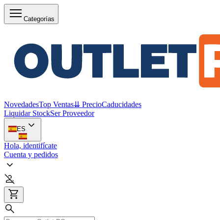
Categorías
Novedades
Top Ventas
⇊ Precio
Caducidades
Liquidar Stock
Ser Proveedor
ES
Hola, identifícate
Cuenta y pedidos