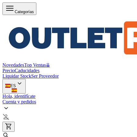
Categorías
Novedades
Top Ventas
⇊
Precio
Caducidades
Liquidar Stock
Ser Proveedor
ES
Hola, identifícate
Cuenta y pedidos