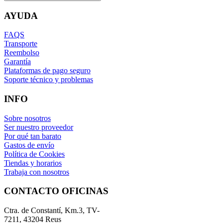
AYUDA
FAQS
Transporte
Reembolso
Garantía
Plataformas de pago seguro
Soporte técnico y problemas
INFO
Sobre nosotros
Ser nuestro proveedor
Por qué tan barato
Gastos de envío
Política de Cookies
Tiendas y horarios
Trabaja con nosotros
CONTACTO OFICINAS
Ctra. de Constantí, Km.3, TV-
7211, 43204 Reus