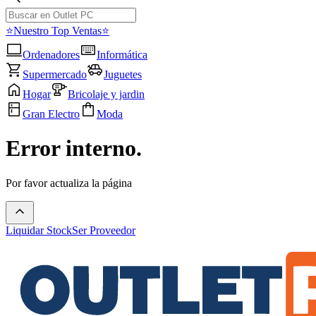
⭐Nuestro Top Ventas⭐
Ordenadores
Informática
Supermercado
Juguetes
Hogar
Bricolaje y jardin
Gran Electro
Moda
Error interno.
Por favor actualiza la página
Liquidar Stock
Ser Proveedor