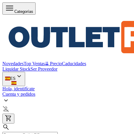
Categorías
Novedades
Top Ventas
⇊ Precio
Caducidades
Liquidar Stock
Ser Proveedor
ES
Hola, identifícate
Cuenta y pedidos