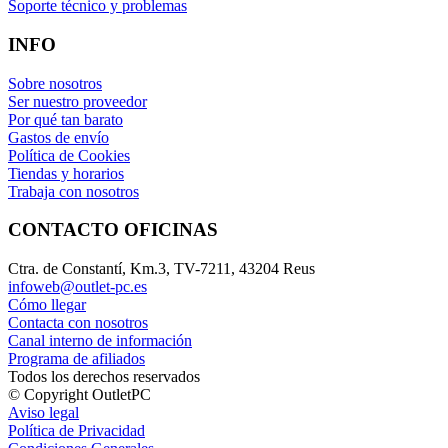
Soporte técnico y problemas
INFO
Sobre nosotros
Ser nuestro proveedor
Por qué tan barato
Gastos de envío
Política de Cookies
Tiendas y horarios
Trabaja con nosotros
CONTACTO OFICINAS
Ctra. de Constantí, Km.3, TV-7211, 43204 Reus
infoweb@outlet-pc.es
Cómo llegar
Contacta con nosotros
Canal interno de información
Programa de afiliados
Todos los derechos reservados
© Copyright OutletPC
Aviso legal
Política de Privacidad