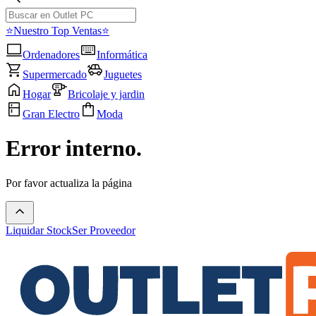
⭐Nuestro Top Ventas⭐
Ordenadores
Informática
Supermercado
Juguetes
Hogar
Bricolaje y jardin
Gran Electro
Moda
Error interno.
Por favor actualiza la página
Liquidar Stock
Ser Proveedor