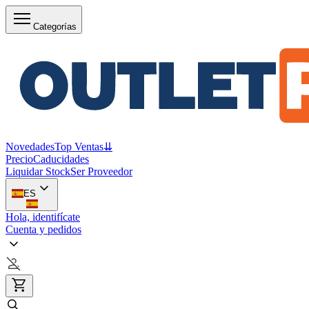
Categorías
Novedades
Top Ventas
⇊
Precio
Caducidades
Liquidar Stock
Ser Proveedor
ES
Hola, identifícate
Cuenta y pedidos