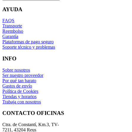
AYUDA
FAQS
Transporte
Reembolso
Garantía
Plataformas de pago seguro
Soporte técnico y problemas
INFO
Sobre nosotros
Ser nuestro proveedor
Por qué tan barato
Gastos de envío
Política de Cookies
Tiendas y horarios
Trabaja con nosotros
CONTACTO OFICINAS
Ctra. de Constantí, Km.3, TV-
7211, 43204 Reus