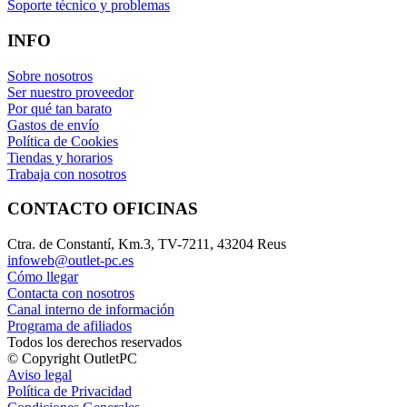
Soporte técnico y problemas
INFO
Sobre nosotros
Ser nuestro proveedor
Por qué tan barato
Gastos de envío
Política de Cookies
Tiendas y horarios
Trabaja con nosotros
CONTACTO OFICINAS
Ctra. de Constantí, Km.3, TV-7211, 43204 Reus
infoweb@outlet-pc.es
Cómo llegar
Contacta con nosotros
Canal interno de información
Programa de afiliados
Todos los derechos reservados
© Copyright OutletPC
Aviso legal
Política de Privacidad