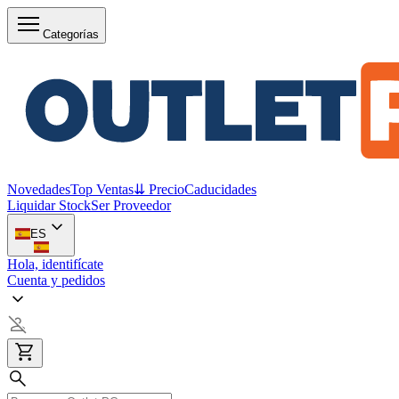
Categorías
Novedades
Top Ventas
⇊ Precio
Caducidades
Liquidar Stock
Ser Proveedor
ES
Hola, identifícate
Cuenta y pedidos