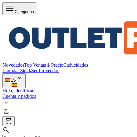
Categorías
Novedades
Top Ventas
⇊ Precio
Caducidades
Liquidar Stock
Ser Proveedor
ES
Hola, identifícate
Cuenta y pedidos