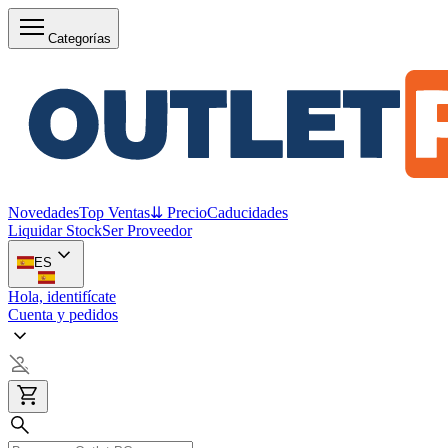
Categorías
Novedades
Top Ventas
⇊ Precio
Caducidades
Liquidar Stock
Ser Proveedor
ES
Hola, identifícate
Cuenta y pedidos