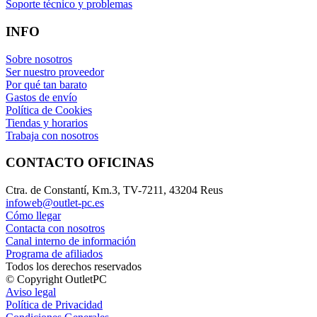
Soporte técnico y problemas
INFO
Sobre nosotros
Ser nuestro proveedor
Por qué tan barato
Gastos de envío
Política de Cookies
Tiendas y horarios
Trabaja con nosotros
CONTACTO OFICINAS
Ctra. de Constantí, Km.3, TV-7211, 43204 Reus
infoweb@outlet-pc.es
Cómo llegar
Contacta con nosotros
Canal interno de información
Programa de afiliados
Todos los derechos reservados
© Copyright OutletPC
Aviso legal
Política de Privacidad