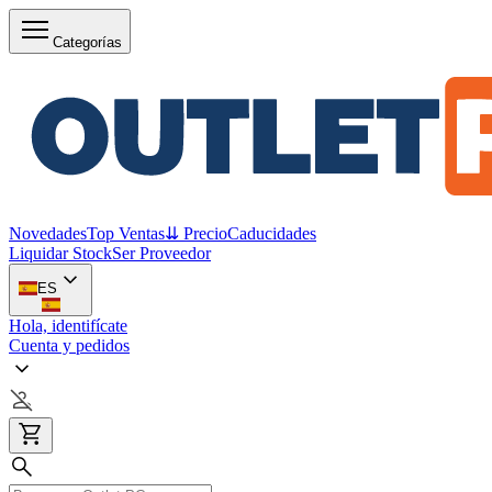
Categorías
Novedades
Top Ventas
⇊ Precio
Caducidades
Liquidar Stock
Ser Proveedor
ES
Hola, identifícate
Cuenta y pedidos