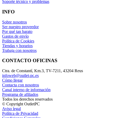
Soporte técnico y problemas
INFO
Sobre nosotros
Ser nuestro proveedor
Por qué tan barato
Gastos de envío
Política de Cookies
Tiendas y horarios
Trabaja con nosotros
CONTACTO OFICINAS
Ctra. de Constantí, Km.3, TV-7211, 43204 Reus
infoweb@outlet-pc.es
Cómo llegar
Contacta con nosotros
Canal interno de información
Programa de afiliados
Todos los derechos reservados
© Copyright OutletPC
Aviso legal
Política de Privacidad