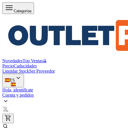
Categorías
Novedades
Top Ventas
⇊
Precio
Caducidades
Liquidar Stock
Ser Proveedor
ES
Hola, identifícate
Cuenta y pedidos