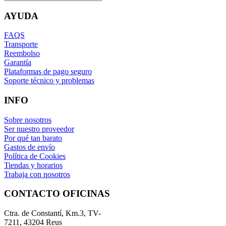
AYUDA
FAQS
Transporte
Reembolso
Garantía
Plataformas de pago seguro
Soporte técnico y problemas
INFO
Sobre nosotros
Ser nuestro proveedor
Por qué tan barato
Gastos de envío
Política de Cookies
Tiendas y horarios
Trabaja con nosotros
CONTACTO OFICINAS
Ctra. de Constantí, Km.3, TV-
7211, 43204 Reus