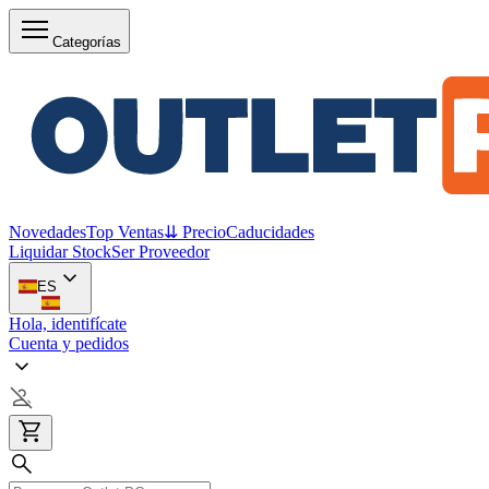
Categorías
Novedades
Top Ventas
⇊ Precio
Caducidades
Liquidar Stock
Ser Proveedor
ES
Hola, identifícate
Cuenta y pedidos