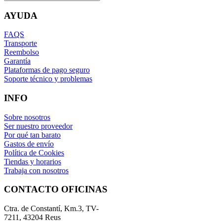
AYUDA
FAQS
Transporte
Reembolso
Garantía
Plataformas de pago seguro
Soporte técnico y problemas
INFO
Sobre nosotros
Ser nuestro proveedor
Por qué tan barato
Gastos de envío
Política de Cookies
Tiendas y horarios
Trabaja con nosotros
CONTACTO OFICINAS
Ctra. de Constantí, Km.3, TV-
7211, 43204 Reus