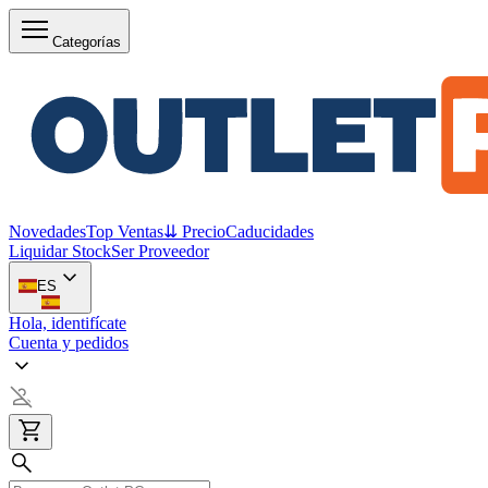
Categorías
Novedades
Top Ventas
⇊ Precio
Caducidades
Liquidar Stock
Ser Proveedor
ES
Hola, identifícate
Cuenta y pedidos