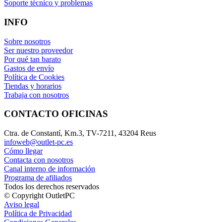
Soporte técnico y problemas
INFO
Sobre nosotros
Ser nuestro proveedor
Por qué tan barato
Gastos de envío
Política de Cookies
Tiendas y horarios
Trabaja con nosotros
CONTACTO OFICINAS
Ctra. de Constantí, Km.3, TV-7211, 43204 Reus
infoweb@outlet-pc.es
Cómo llegar
Contacta con nosotros
Canal interno de información
Programa de afiliados
Todos los derechos reservados
© Copyright OutletPC
Aviso legal
Política de Privacidad