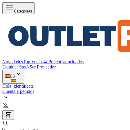
Categorías
Novedades
Top Ventas
⇊ Precio
Caducidades
Liquidar Stock
Ser Proveedor
ES
Hola, identifícate
Cuenta y pedidos