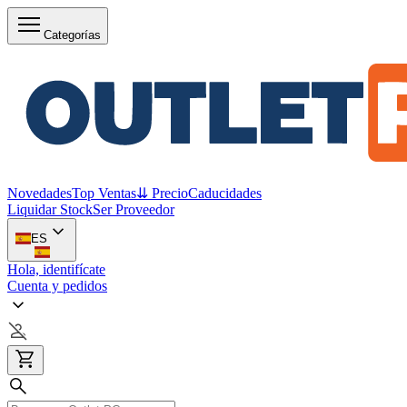
Categorías
Novedades
Top Ventas
⇊ Precio
Caducidades
Liquidar Stock
Ser Proveedor
ES
Hola, identifícate
Cuenta y pedidos