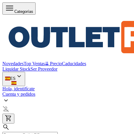
Categorías
Novedades
Top Ventas
⇊ Precio
Caducidades
Liquidar Stock
Ser Proveedor
ES
Hola, identifícate
Cuenta y pedidos