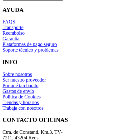
AYUDA
FAQS
Transporte
Reembolso
Garantía
Plataformas de pago seguro
Soporte técnico y problemas
INFO
Sobre nosotros
Ser nuestro proveedor
Por qué tan barato
Gastos de envío
Política de Cookies
Tiendas y horarios
Trabaja con nosotros
CONTACTO OFICINAS
Ctra. de Constantí, Km.3, TV-
7211, 43204 Reus