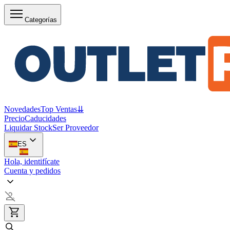
Categorías
Novedades
Top Ventas
⇊
Precio
Caducidades
Liquidar Stock
Ser Proveedor
ES
Hola, identifícate
Cuenta y pedidos