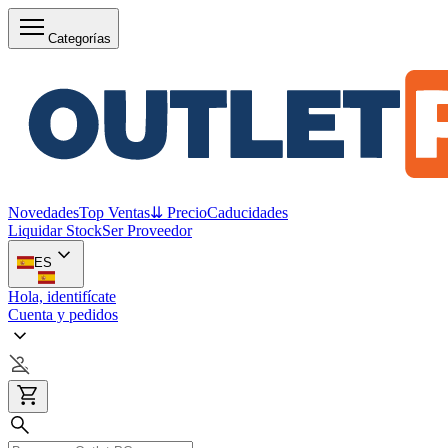
Categorías
Novedades
Top Ventas
⇊ Precio
Caducidades
Liquidar Stock
Ser Proveedor
ES
Hola, identifícate
Cuenta y pedidos