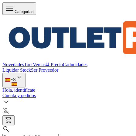
Categorías
Novedades
Top Ventas
⇊ Precio
Caducidades
Liquidar Stock
Ser Proveedor
ES
Hola, identifícate
Cuenta y pedidos