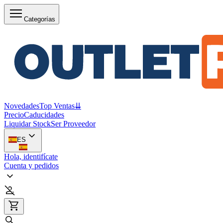
Categorías
Novedades
Top Ventas
⇊
Precio
Caducidades
Liquidar Stock
Ser Proveedor
ES
Hola, identifícate
Cuenta y pedidos