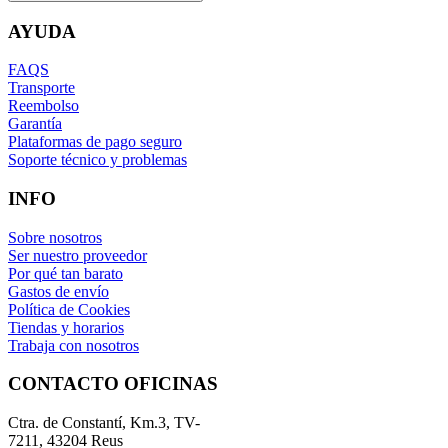
AYUDA
FAQS
Transporte
Reembolso
Garantía
Plataformas de pago seguro
Soporte técnico y problemas
INFO
Sobre nosotros
Ser nuestro proveedor
Por qué tan barato
Gastos de envío
Política de Cookies
Tiendas y horarios
Trabaja con nosotros
CONTACTO OFICINAS
Ctra. de Constantí, Km.3, TV-
7211, 43204 Reus