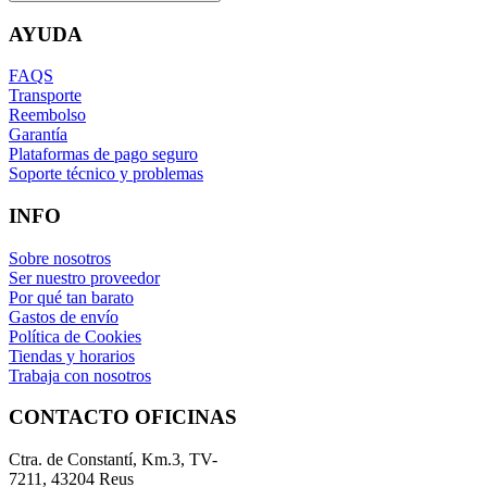
AYUDA
FAQS
Transporte
Reembolso
Garantía
Plataformas de pago seguro
Soporte técnico y problemas
INFO
Sobre nosotros
Ser nuestro proveedor
Por qué tan barato
Gastos de envío
Política de Cookies
Tiendas y horarios
Trabaja con nosotros
CONTACTO OFICINAS
Ctra. de Constantí, Km.3, TV-
7211, 43204 Reus