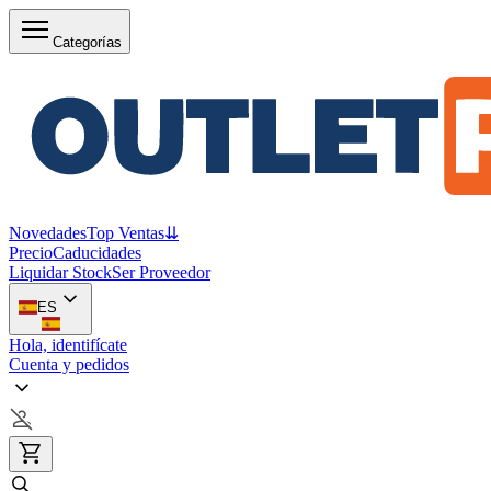
Categorías
Novedades
Top Ventas
⇊
Precio
Caducidades
Liquidar Stock
Ser Proveedor
ES
Hola, identifícate
Cuenta y pedidos