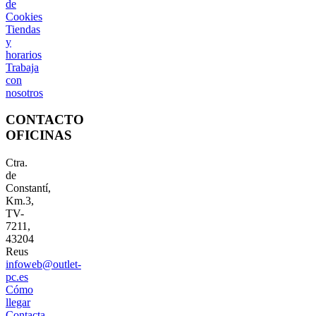
de
Cookies
Tiendas
y
horarios
Trabaja
con
nosotros
CONTACTO
OFICINAS
Ctra.
de
Constantí,
Km.3,
TV-
7211,
43204
Reus
infoweb@outlet-
pc.es
Cómo
llegar
Contacta