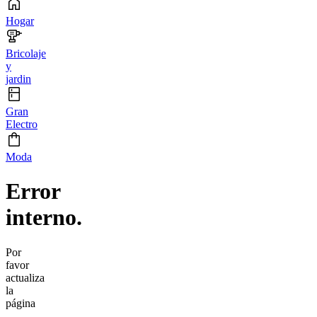
Hogar
Bricolaje
y
jardin
Gran
Electro
Moda
Error
interno.
Por
favor
actualiza
la
página