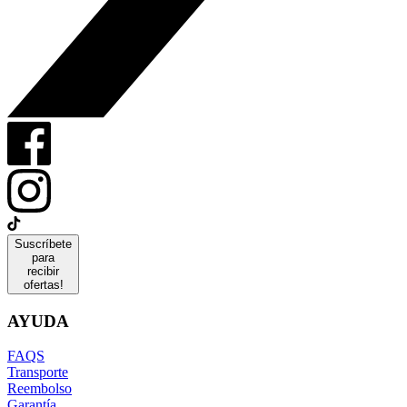
Suscríbete
para
recibir
ofertas!
AYUDA
FAQS
Transporte
Reembolso
Garantía