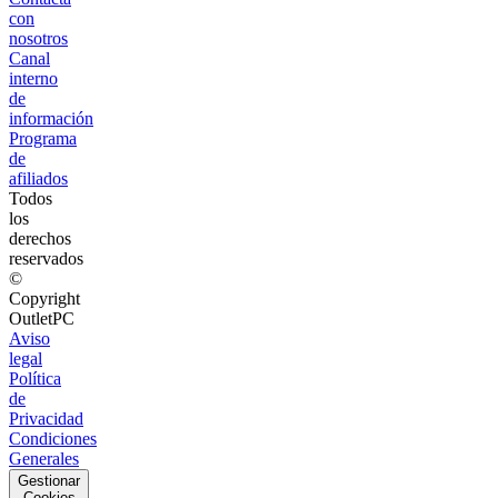
con
nosotros
Canal
interno
de
información
Programa
de
afiliados
Todos
los
derechos
reservados
©
Copyright
OutletPC
Aviso
legal
Política
de
Privacidad
Condiciones
Generales
Gestionar
Cookies