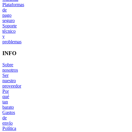
Plataformas
de
pago
seguro
Soporte
técnico
y
problemas
INFO
Sobre
nosotros
Ser
nuestro
proveedor
Por
qué
tan
barato
Gastos
de
envío
Política