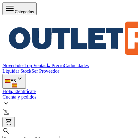
Categorías
Novedades
Top Ventas
⇊ Precio
Caducidades
Liquidar Stock
Ser Proveedor
ES
Hola, identifícate
Cuenta y pedidos