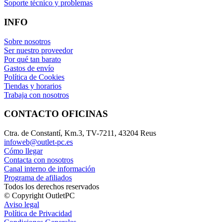
Soporte técnico y problemas
INFO
Sobre nosotros
Ser nuestro proveedor
Por qué tan barato
Gastos de envío
Política de Cookies
Tiendas y horarios
Trabaja con nosotros
CONTACTO OFICINAS
Ctra. de Constantí, Km.3, TV-7211, 43204 Reus
infoweb@outlet-pc.es
Cómo llegar
Contacta con nosotros
Canal interno de información
Programa de afiliados
Todos los derechos reservados
© Copyright OutletPC
Aviso legal
Política de Privacidad