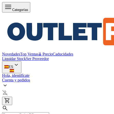
Categorías
Novedades
Top Ventas
⇊ Precio
Caducidades
Liquidar Stock
Ser Proveedor
ES
Hola, identifícate
Cuenta y pedidos