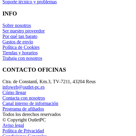
Soporte técnico y problemas
INFO
Sobre nosotros
Ser nuestro proveedor
Por qué tan barato
Gastos de envío
Política de Cookies
Tiendas y horarios
Trabaja con nosotros
CONTACTO OFICINAS
Ctra. de Constantí, Km.3, TV-7211, 43204 Reus
infoweb@outlet-pc.es
Cómo llegar
Contacta con nosotros
Canal interno de información
Programa de afiliados
Todos los derechos reservados
© Copyright OutletPC
Aviso legal
Política de Privacidad