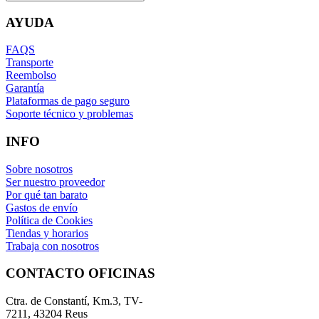
AYUDA
FAQS
Transporte
Reembolso
Garantía
Plataformas de pago seguro
Soporte técnico y problemas
INFO
Sobre nosotros
Ser nuestro proveedor
Por qué tan barato
Gastos de envío
Política de Cookies
Tiendas y horarios
Trabaja con nosotros
CONTACTO OFICINAS
Ctra. de Constantí, Km.3, TV-
7211, 43204 Reus