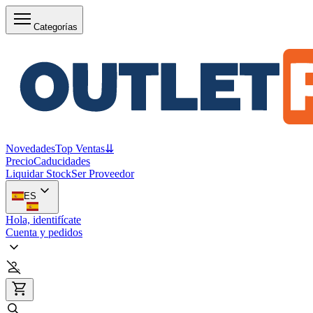
Categorías
Novedades
Top Ventas
⇊
Precio
Caducidades
Liquidar Stock
Ser Proveedor
ES
Hola, identifícate
Cuenta y pedidos