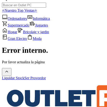
⭐Nuestro Top Ventas⭐
Ordenadores
Informática
Supermercado
Juguetes
Hogar
Bricolaje y jardin
Gran Electro
Moda
Error interno.
Por favor actualiza la página
Liquidar Stock
Ser Proveedor