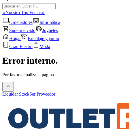
⭐Nuestro Top Ventas⭐
Ordenadores
Informática
Supermercado
Juguetes
Hogar
Bricolaje y jardin
Gran Electro
Moda
Error interno.
Por favor actualiza la página
Liquidar Stock
Ser Proveedor