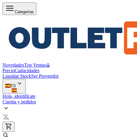
Categorías
Novedades
Top Ventas
⇊
Precio
Caducidades
Liquidar Stock
Ser Proveedor
ES
Hola, identifícate
Cuenta y pedidos