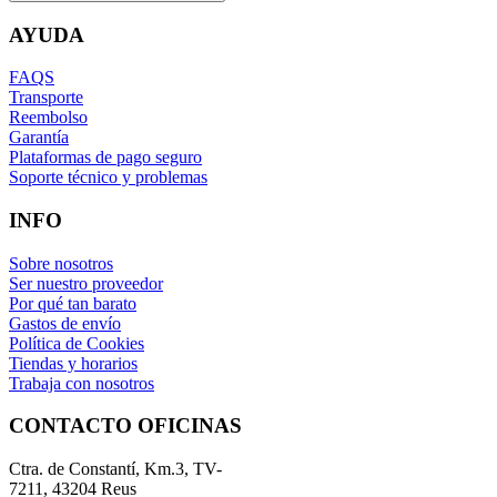
AYUDA
FAQS
Transporte
Reembolso
Garantía
Plataformas de pago seguro
Soporte técnico y problemas
INFO
Sobre nosotros
Ser nuestro proveedor
Por qué tan barato
Gastos de envío
Política de Cookies
Tiendas y horarios
Trabaja con nosotros
CONTACTO OFICINAS
Ctra. de Constantí, Km.3, TV-
7211, 43204 Reus