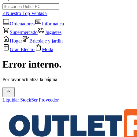
⭐Nuestro Top Ventas⭐
Ordenadores
Informática
Supermercado
Juguetes
Hogar
Bricolaje y jardin
Gran Electro
Moda
Error interno.
Por favor actualiza la página
Liquidar Stock
Ser Proveedor