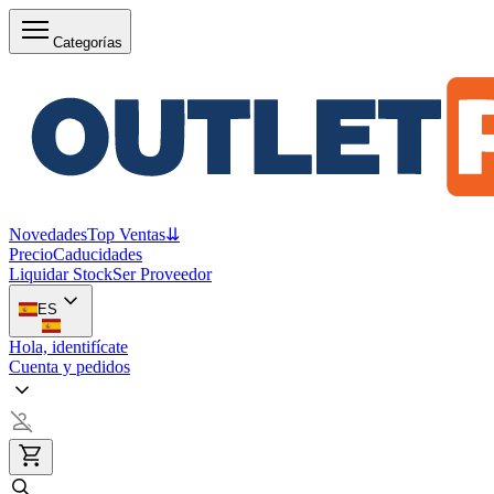
Categorías
Novedades
Top Ventas
⇊
Precio
Caducidades
Liquidar Stock
Ser Proveedor
ES
Hola, identifícate
Cuenta y pedidos