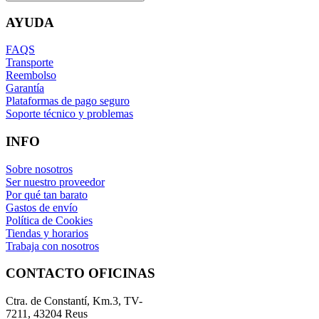
AYUDA
FAQS
Transporte
Reembolso
Garantía
Plataformas de pago seguro
Soporte técnico y problemas
INFO
Sobre nosotros
Ser nuestro proveedor
Por qué tan barato
Gastos de envío
Política de Cookies
Tiendas y horarios
Trabaja con nosotros
CONTACTO OFICINAS
Ctra. de Constantí, Km.3, TV-
7211, 43204 Reus