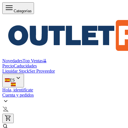
Categorías
Novedades
Top Ventas
⇊
Precio
Caducidades
Liquidar Stock
Ser Proveedor
ES
Hola, identifícate
Cuenta y pedidos