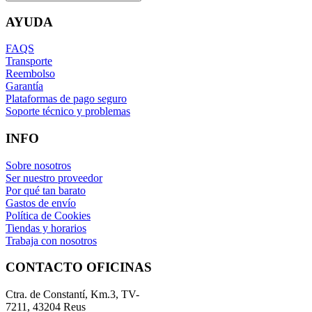
AYUDA
FAQS
Transporte
Reembolso
Garantía
Plataformas de pago seguro
Soporte técnico y problemas
INFO
Sobre nosotros
Ser nuestro proveedor
Por qué tan barato
Gastos de envío
Política de Cookies
Tiendas y horarios
Trabaja con nosotros
CONTACTO OFICINAS
Ctra. de Constantí, Km.3, TV-
7211, 43204 Reus