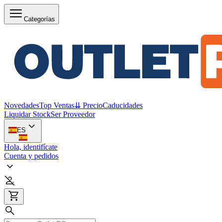
Categorías
Novedades
Top Ventas
⇊ Precio
Caducidades
Liquidar Stock
Ser Proveedor
ES
Hola, identifícate
Cuenta y pedidos