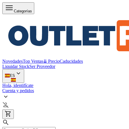
Categorías
Novedades
Top Ventas
⇊ Precio
Caducidades
Liquidar Stock
Ser Proveedor
ES
Hola, identifícate
Cuenta y pedidos