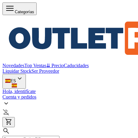
Categorías
Novedades
Top Ventas
⇊ Precio
Caducidades
Liquidar Stock
Ser Proveedor
ES
Hola, identifícate
Cuenta y pedidos