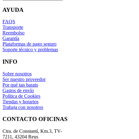
AYUDA
FAQS
Transporte
Reembolso
Garantía
Plataformas de pago seguro
Soporte técnico y problemas
INFO
Sobre nosotros
Ser nuestro proveedor
Por qué tan barato
Gastos de envío
Política de Cookies
Tiendas y horarios
Trabaja con nosotros
CONTACTO OFICINAS
Ctra. de Constantí, Km.3, TV-
7211, 43204 Reus