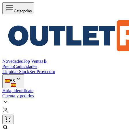
Categorías
Novedades
Top Ventas
⇊
Precio
Caducidades
Liquidar Stock
Ser Proveedor
ES
Hola, identifícate
Cuenta y pedidos