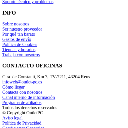
Soporte técnico y problemas
INFO
Sobre nosotros
Ser nuestro proveedor
Por qué tan barato
Gastos de envío
Política de Cookies
Tiendas y horarios
Trabaja con nosotros
CONTACTO OFICINAS
Ctra. de Constantí, Km.3, TV-7211, 43204 Reus
infoweb@outlet-pc.es
Cómo llegar
Contacta con nosotros
Canal interno de información
Programa de afiliados
Todos los derechos reservados
© Copyright OutletPC
Aviso legal
Política de Privacidad