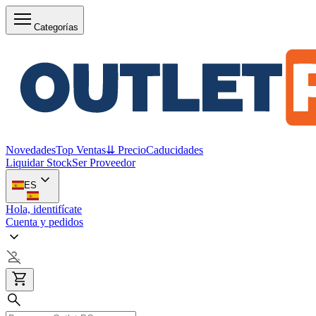
Categorías
Novedades
Top Ventas
⇊ Precio
Caducidades
Liquidar Stock
Ser Proveedor
ES
Hola, identifícate
Cuenta y pedidos