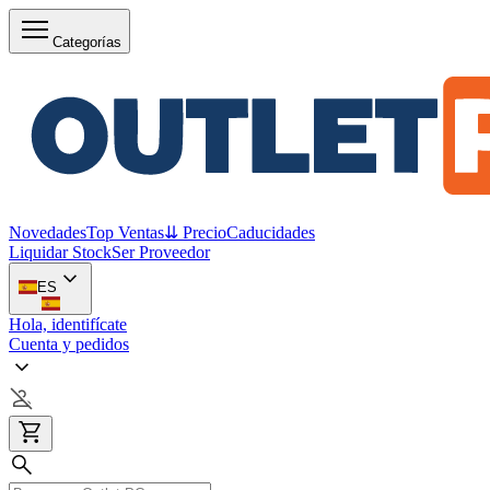
Categorías
Novedades
Top Ventas
⇊ Precio
Caducidades
Liquidar Stock
Ser Proveedor
ES
Hola, identifícate
Cuenta y pedidos