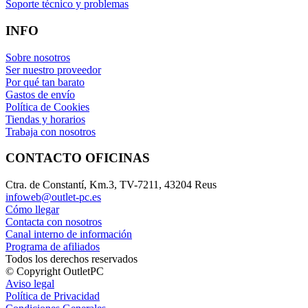
Soporte técnico y problemas
INFO
Sobre nosotros
Ser nuestro proveedor
Por qué tan barato
Gastos de envío
Política de Cookies
Tiendas y horarios
Trabaja con nosotros
CONTACTO OFICINAS
Ctra. de Constantí, Km.3, TV-7211, 43204 Reus
infoweb@outlet-pc.es
Cómo llegar
Contacta con nosotros
Canal interno de información
Programa de afiliados
Todos los derechos reservados
© Copyright OutletPC
Aviso legal
Política de Privacidad