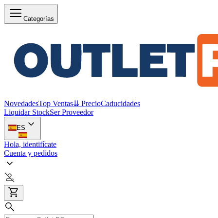
Categorías
Novedades
Top Ventas
⇊ Precio
Caducidades
Liquidar Stock
Ser Proveedor
ES
Hola, identifícate
Cuenta y pedidos