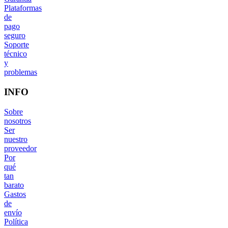
Plataformas
de
pago
seguro
Soporte
técnico
y
problemas
INFO
Sobre
nosotros
Ser
nuestro
proveedor
Por
qué
tan
barato
Gastos
de
envío
Política