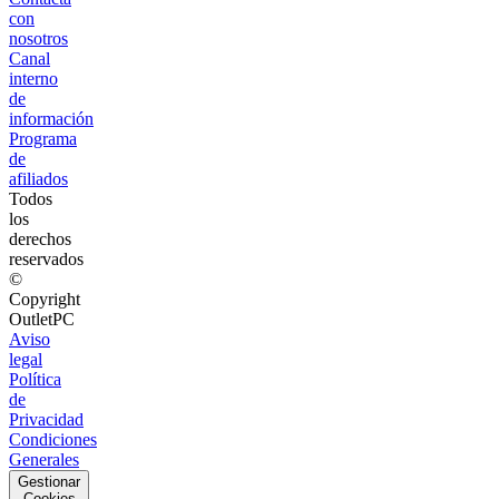
con
nosotros
Canal
interno
de
información
Programa
de
afiliados
Todos
los
derechos
reservados
©
Copyright
OutletPC
Aviso
legal
Política
de
Privacidad
Condiciones
Generales
Gestionar
Cookies