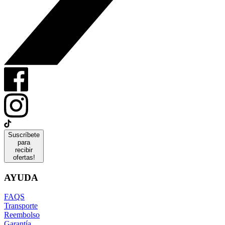
Suscríbete
para
recibir
ofertas!
AYUDA
FAQS
Transporte
Reembolso
Garantía