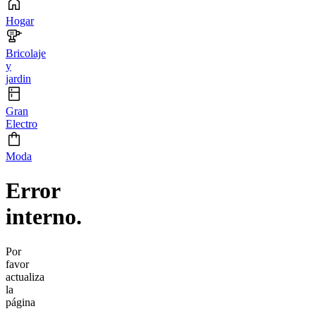
Hogar
Bricolaje
y
jardin
Gran
Electro
Moda
Error
interno.
Por
favor
actualiza
la
página