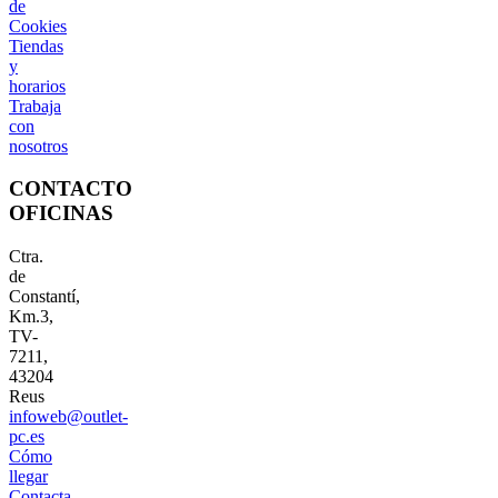
de
Cookies
Tiendas
y
horarios
Trabaja
con
nosotros
CONTACTO
OFICINAS
Ctra.
de
Constantí,
Km.3,
TV-
7211,
43204
Reus
infoweb@outlet-
pc.es
Cómo
llegar
Contacta