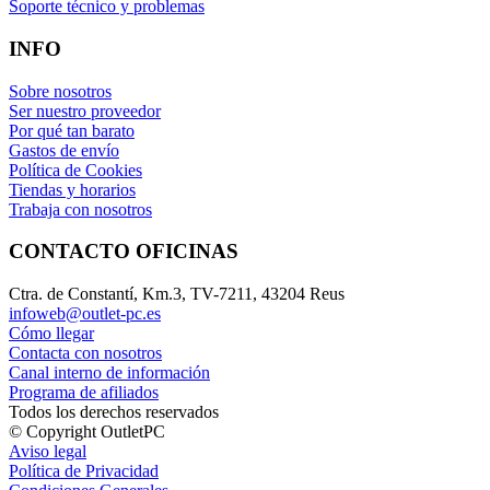
Soporte técnico y problemas
INFO
Sobre nosotros
Ser nuestro proveedor
Por qué tan barato
Gastos de envío
Política de Cookies
Tiendas y horarios
Trabaja con nosotros
CONTACTO OFICINAS
Ctra. de Constantí, Km.3, TV-7211, 43204 Reus
infoweb@outlet-pc.es
Cómo llegar
Contacta con nosotros
Canal interno de información
Programa de afiliados
Todos los derechos reservados
© Copyright OutletPC
Aviso legal
Política de Privacidad