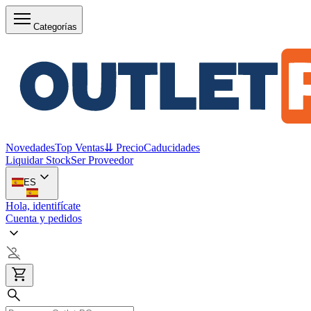
Categorías
Novedades
Top Ventas
⇊ Precio
Caducidades
Liquidar Stock
Ser Proveedor
ES
Hola, identifícate
Cuenta y pedidos