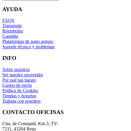
AYUDA
FAQS
Transporte
Reembolso
Garantía
Plataformas de pago seguro
Soporte técnico y problemas
INFO
Sobre nosotros
Ser nuestro proveedor
Por qué tan barato
Gastos de envío
Política de Cookies
Tiendas y horarios
Trabaja con nosotros
CONTACTO OFICINAS
Ctra. de Constantí, Km.3, TV-
7211, 43204 Reus