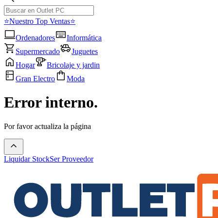
⭐Nuestro Top Ventas⭐
Ordenadores
Informática
Supermercado
Juguetes
Hogar
Bricolaje y jardin
Gran Electro
Moda
Error interno.
Por favor actualiza la página
Liquidar Stock
Ser Proveedor