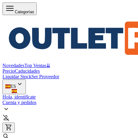
Categorías
Novedades
Top Ventas
⇊
Precio
Caducidades
Liquidar Stock
Ser Proveedor
ES
Hola, identifícate
Cuenta y pedidos