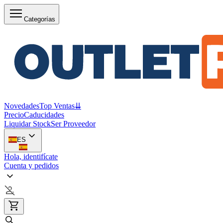
Categorías
Novedades
Top Ventas
⇊
Precio
Caducidades
Liquidar Stock
Ser Proveedor
ES
Hola, identifícate
Cuenta y pedidos