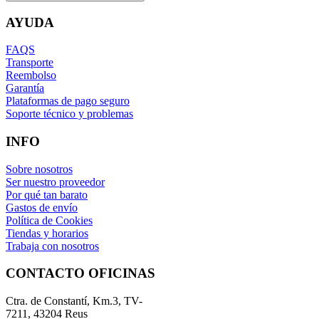
AYUDA
FAQS
Transporte
Reembolso
Garantía
Plataformas de pago seguro
Soporte técnico y problemas
INFO
Sobre nosotros
Ser nuestro proveedor
Por qué tan barato
Gastos de envío
Política de Cookies
Tiendas y horarios
Trabaja con nosotros
CONTACTO OFICINAS
Ctra. de Constantí, Km.3, TV-
7211, 43204 Reus