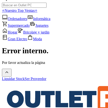
⭐Nuestro Top Ventas⭐
Ordenadores
Informática
Supermercado
Juguetes
Hogar
Bricolaje y jardin
Gran Electro
Moda
Error interno.
Por favor actualiza la página
Liquidar Stock
Ser Proveedor