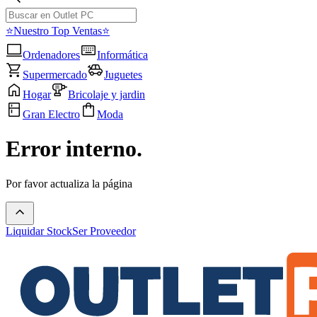
⭐Nuestro Top Ventas⭐
Ordenadores
Informática
Supermercado
Juguetes
Hogar
Bricolaje y jardin
Gran Electro
Moda
Error interno.
Por favor actualiza la página
Liquidar Stock
Ser Proveedor