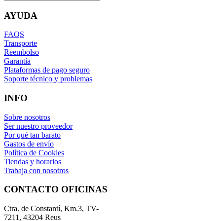
AYUDA
FAQS
Transporte
Reembolso
Garantía
Plataformas de pago seguro
Soporte técnico y problemas
INFO
Sobre nosotros
Ser nuestro proveedor
Por qué tan barato
Gastos de envío
Política de Cookies
Tiendas y horarios
Trabaja con nosotros
CONTACTO OFICINAS
Ctra. de Constantí, Km.3, TV-
7211, 43204 Reus