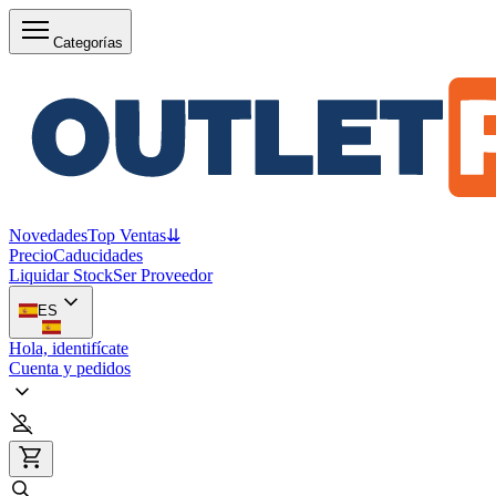
Categorías
Novedades
Top Ventas
⇊
Precio
Caducidades
Liquidar Stock
Ser Proveedor
ES
Hola, identifícate
Cuenta y pedidos