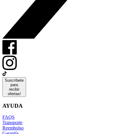
Suscríbete
para
recibir
ofertas!
AYUDA
FAQS
Transporte
Reembolso
Garantía