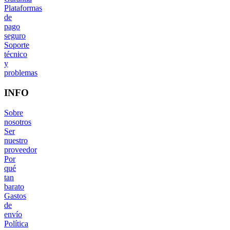
Plataformas
de
pago
seguro
Soporte
técnico
y
problemas
INFO
Sobre
nosotros
Ser
nuestro
proveedor
Por
qué
tan
barato
Gastos
de
envío
Política