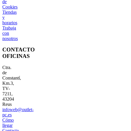
de
Cookies
Tiendas
y
horarios
Trabaja
con
nosotros
CONTACTO
OFICINAS
Ctra.
de
Constantí,
Km.3,
TV-
7211,
43204
Reus
infoweb@outlet-
pc.es
Cómo
llegar
Contacta