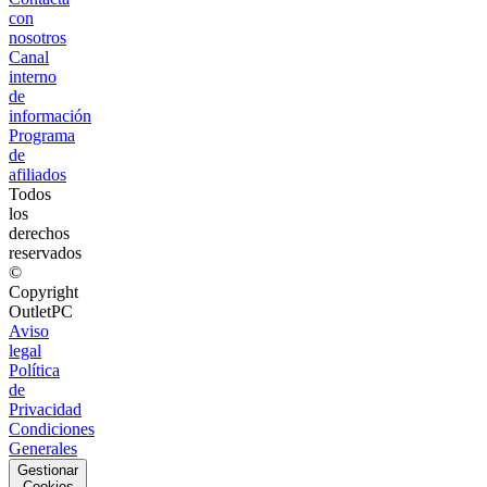
con
nosotros
Canal
interno
de
información
Programa
de
afiliados
Todos
los
derechos
reservados
©
Copyright
OutletPC
Aviso
legal
Política
de
Privacidad
Condiciones
Generales
Gestionar
Cookies