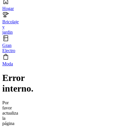
Hogar
Bricolaje
y
jardin
Gran
Electro
Moda
Error
interno.
Por
favor
actualiza
la
página