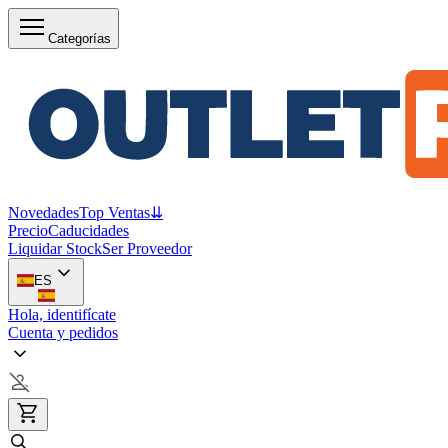
Categorías
Novedades
Top Ventas
⇊
Precio
Caducidades
Liquidar Stock
Ser Proveedor
ES
Hola, identifícate
Cuenta y pedidos