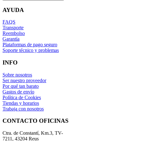
AYUDA
FAQS
Transporte
Reembolso
Garantía
Plataformas de pago seguro
Soporte técnico y problemas
INFO
Sobre nosotros
Ser nuestro proveedor
Por qué tan barato
Gastos de envío
Política de Cookies
Tiendas y horarios
Trabaja con nosotros
CONTACTO OFICINAS
Ctra. de Constantí, Km.3, TV-
7211, 43204 Reus