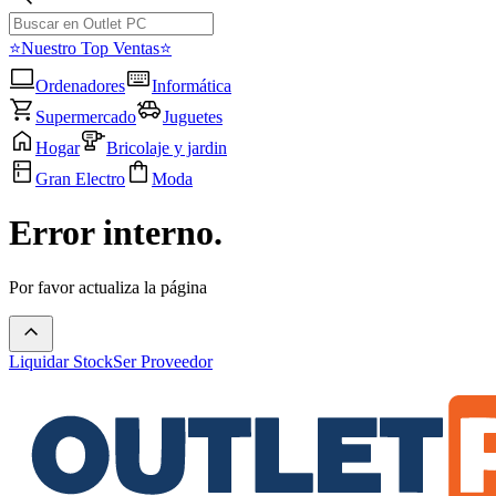
⭐Nuestro Top Ventas⭐
Ordenadores
Informática
Supermercado
Juguetes
Hogar
Bricolaje y jardin
Gran Electro
Moda
Error interno.
Por favor actualiza la página
Liquidar Stock
Ser Proveedor