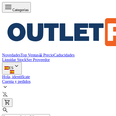
Categorías
Novedades
Top Ventas
⇊ Precio
Caducidades
Liquidar Stock
Ser Proveedor
ES
Hola, identifícate
Cuenta y pedidos